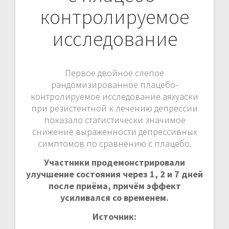
и
контролируемое
с
исследование
я
м
Первое двойное слепое
рандомизированное плацебо-
контролируемое исследование аяхуаски
при резистентной к лечению депрессии
показало статистически значимое
снижение выраженности депрессивных
симптомов по сравнению с плацебо.
Участники продемонстрировали
улучшение состояния через 1, 2 и 7 дней
после приёма, причём эффект
усиливался со временем.
Источник: