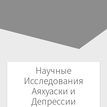
Научные
Н
Исследования
а
Аяхуаски и
в
Депрессии
и