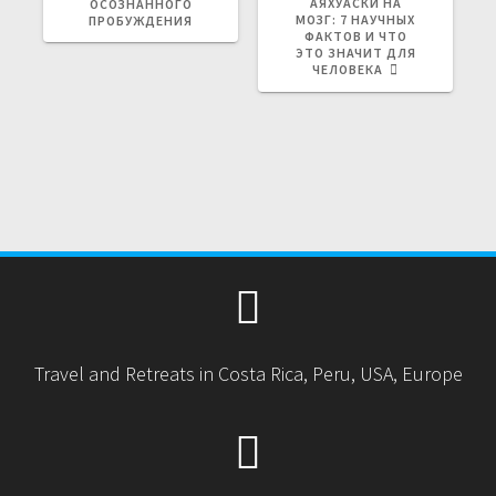
Е
АЯХУАСКИ НА
Е
ОСОЗНАННОГО
Д
МОЗГ: 7 НАУЧНЫХ
Д
ПРОБУЖДЕНИЯ
Ы
ФАКТОВ И ЧТО
У
Д
ЭТО ЗНАЧИТ ДЛЯ
Ю
У
ЧЕЛОВЕКА
Щ
Щ
А
А
Я
Я
З
З
А
А
П
П
И
И
С
С
Ь
Ь
:
:
Travel and Retreats in Costa Rica, Peru, USA, Europe