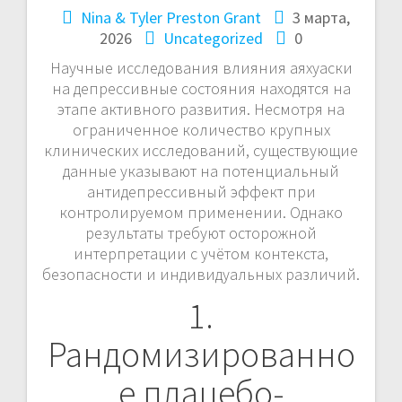
Nina & Tyler Preston Grant
3 марта,
г
2026
Uncategorized
0
а
Научные исследования влияния аяхуаски
на депрессивные состояния находятся на
ц
этапе активного развития. Несмотря на
ограниченное количество крупных
и
клинических исследований, существующие
данные указывают на потенциальный
я
антидепрессивный эффект при
п
контролируемом применении. Однако
результаты требуют осторожной
о
интерпретации с учётом контекста,
безопасности и индивидуальных различий.
з
1.
а
Рандомизированно
п
е плацебо-