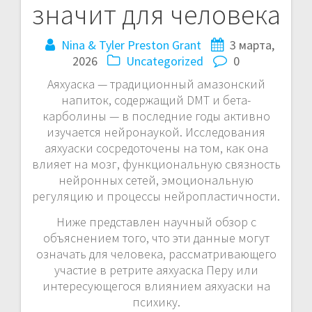
значит для человека
и
Nina & Tyler Preston Grant
3 марта,
г
2026
Uncategorized
0
а
Аяхуаска — традиционный амазонский
напиток, содержащий DMT и бета-
ц
карболины — в последние годы активно
изучается нейронаукой. Исследования
и
аяхуаски сосредоточены на том, как она
влияет на мозг, функциональную связность
я
нейронных сетей, эмоциональную
п
регуляцию и процессы нейропластичности.
Ниже представлен научный обзор с
о
объяснением того, что эти данные могут
означать для человека, рассматривающего
з
участие в ретрите аяхуаска Перу или
а
интересующегося влиянием аяхуаски на
психику.