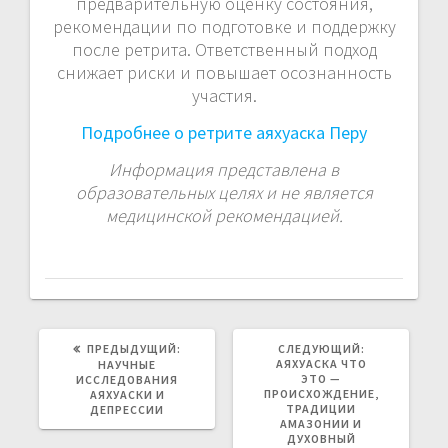
предварительную оценку состояния,
рекомендации по подготовке и поддержку
после ретрита. Ответственный подход
снижает риски и повышает осознанность
участия.
Подробнее о ретрите аяхуаска Перу
Информация представлена в
образовательных целях и не является
медицинской рекомендацией.
ПРЕДЫДУЩИЙ:
П
СЛЕДУЮЩИЙ:
С
Р
АЯХУАСКА ЧТО
Л
НАУЧНЫЕ
Е
ЭТО —
Е
ИССЛЕДОВАНИЯ
Д
ПРОИСХОЖДЕНИЕ,
Д
АЯХУАСКИ И
Ы
ТРАДИЦИИ
У
ДЕПРЕССИИ
Д
АМАЗОНИИ И
Ю
У
ДУХОВНЫЙ
Щ