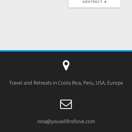
Щ
КОНТЕКСТ
А
А
Я
Я
З
З
А
А
П
П
И
И
С
С
Ь
Ь
:
:
Travel and Retreats in Costa Rica, Peru, USA, Europe
nina@youwillfindlove.com