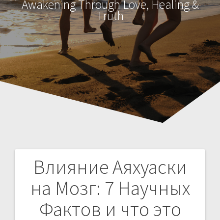
Awakening Through Love, Healing &
Truth
Влияние Аяхуаски
Н
на Мозг: 7 Научных
а
Фактов и что это
в