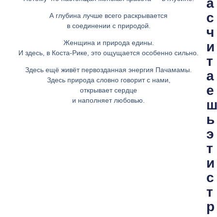
а
с
А глубина лучше всего раскрывается
в соединении с природой.
ч
Женщина и природа едины.
и
И здесь, в Коста-Рике, это ощущается особенно сильно.
т
Здесь ещё живёт первозданная энергия Пачамамы.
а
Здесь природа словно говорит с нами,
е
открывает сердце
и наполняет любовью.
ь
э
т
и
с
т
р