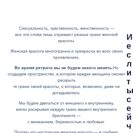
Сексуальность, чувственность, женственность —
все эти слова лишь отражают разные грани женской
И
красоты.
е
Женская красота многогранна
и прекрасна во всех своих
с
проявлениях.
л
Во время ретрита мы не будем никого менять.
Но
и
создадим пространство, в котором каждая женщина сможет
т
раскрыть
те грани своей красоты, о которых, возможно, даже не
догадывалась.
с
Мы будем двигаться от внешнего к внутреннему,
е
мягко раскрывая каждую грань вашего внутреннего
й
бриллианта —
с вниманием, бережностью и любовью.
ч
Потому что настоящая женская красота — в глубине.