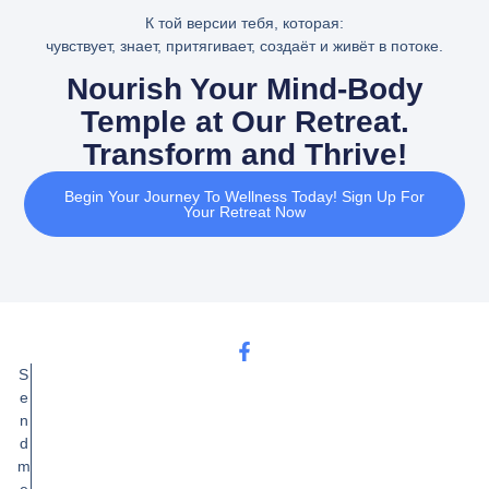
К той версии тебя, которая:
чувствует, знает, притягивает, создаёт и живёт в потоке.
Nourish Your Mind-Body
Temple at Our Retreat.
Transform and Thrive!
Begin Your Journey To Wellness Today! Sign Up For
Your Retreat Now
S
e
n
d
m