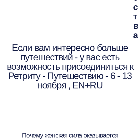
с
т
в
а
Если вам интересно больше
путешествий - у вас есть
возможность присоединиться к
Ретриту - Путешествию - 6 - 13
ноября , EN+RU
Почему женская сила оказывается