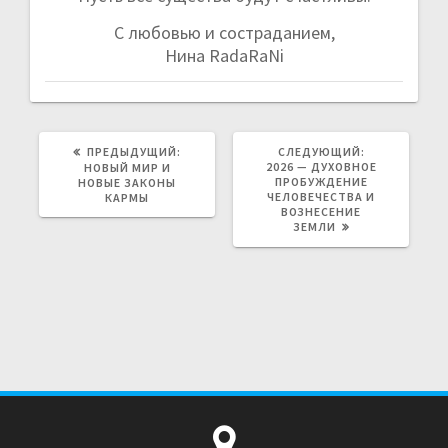
С любовью и состраданием,
Нина RadaRaNi
ПРЕДЫДУЩИЙ:
П
СЛЕДУЮЩИЙ:
С
Р
2026 — ДУХОВНОЕ
Л
НОВЫЙ МИР И
Е
ПРОБУЖДЕНИЕ
Е
НОВЫЕ ЗАКОНЫ
Д
ЧЕЛОВЕЧЕСТВА И
Д
КАРМЫ
Ы
ВОЗНЕСЕНИЕ
У
Д
ЗЕМЛИ
Ю
У
Щ
Щ
А
А
Я
Я
З
З
А
А
П
П
И
И
С
С
Ь
Ь
:
: