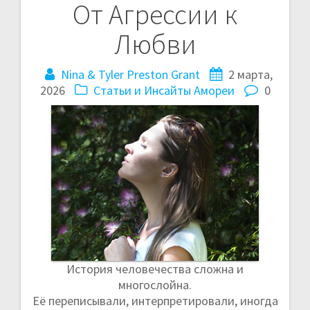
От Агрессии к
и
Любви
г
Nina & Tyler Preston Grant
2 марта,
а
2026
Статьи и Инсайты Амореи
0
ц
и
я
п
о
з
История человечества сложна и
а
многослойна.
Её переписывали, интерпретировали, иногда