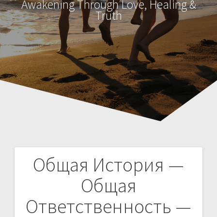
Awakening Through Love, Healing &
Truth
Общая История —
Н
Общая
а
Ответственность —
в